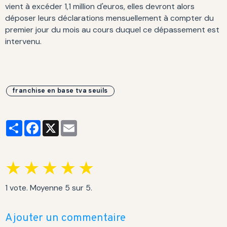
vient à excéder 1,1 million d'euros, elles devront alors
déposer leurs déclarations mensuellement à compter du
premier jour du mois au cours duquel ce dépassement est
intervenu.
franchise en base tva seuils
Partager
Facebook
X
Email
★
★
★
★
★
1
vote. Moyenne
5
sur 5.
Ajouter un commentaire